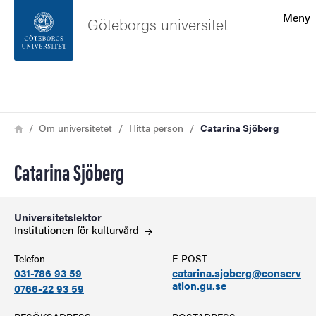
Sökfunktionen
Meny
Göteborgs universitet
Sidfoten
Sök
Kontakta universitetet
Länkstig
Hem
Om universitetet
Hitta person
Catarina Sjöberg
Om webbplatsen
Catarina Sjöberg
Universitetslektor
Institutionen för
kulturvård
Telefon
E-POST
031-786 93 59
catarina.sjoberg@conserv
ation.gu.se
0766-22 93 59