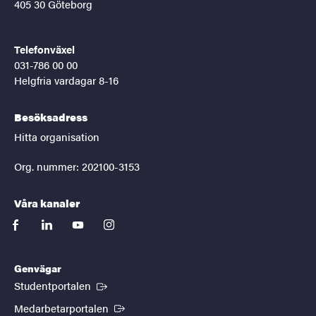
405 30 Göteborg
Telefonväxel
031-786 00 00
Helgfria vardagar 8-16
Besöksadress
Hitta organisation
Org. nummer: 202100-3153
Våra kanaler
facebook
linkedin
youtube
instagram
Genvägar
(Extern länk)
Studentportalen
(Extern länk)
Medarbetarportalen