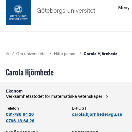
Sökfunktionen
Meny
Göteborgs universitet
Sidfoten
Sök
Kontakta universitetet
Länkstig
Hem
Om universitetet
Hitta person
Carola Hjörnhede
Om webbplatsen
Carola Hjörnhede
Ekonom
Verksamhetsstödet för matematiska
vetenskaper
Telefon
E-POST
031-786 64 26
carola.hjornhede@gu.se
0766-18 64 26