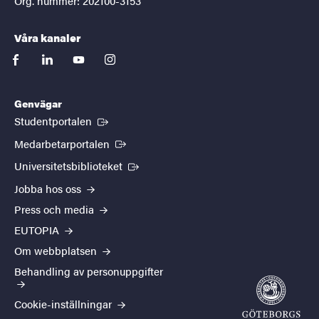
Org. nummer: 202100-3153
Våra kanaler
facebook
linkedin
youtube
instagram
Genvägar
(Extern länk)
Studentportalen
(Extern länk)
Medarbetarportalen
(Extern länk)
Universitetsbiblioteket
Jobba hos oss
Press och media
EUTOPIA
Om webbplatsen
Behandling av personuppgifter
Cookie-inställningar