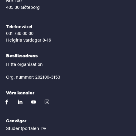
Box 100
405 30 Göteborg
Telefonväxel
031-786 00 00
Helgfria vardagar 8-16
Besöksadress
Hitta organisation
Org. nummer: 202100-3153
Våra kanaler
facebook
linkedin
youtube
instagram
Genvägar
(Extern länk)
Studentportalen