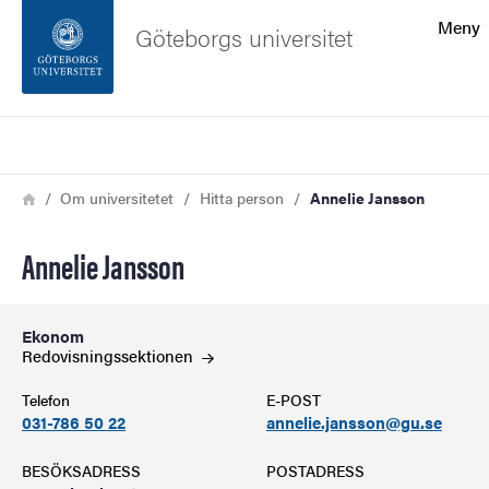
Sökfunktionen
Meny
Göteborgs universitet
Sidfoten
Sök
Kontakta universitetet
Länkstig
Hem
Om universitetet
Hitta person
Annelie Jansson
Om webbplatsen
Annelie Jansson
Ekonom
Redovisningssektionen
Telefon
E-POST
031-786 50 22
annelie.jansson@gu.se
BESÖKSADRESS
POSTADRESS