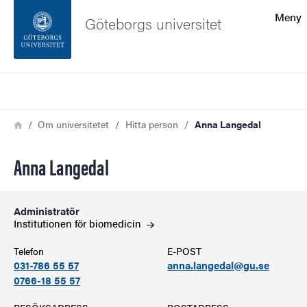
Sökfunktionen
Meny
Göteborgs universitet
Sidfoten
Sök
Kontakta universitetet
Länkstig
Hem
Om universitetet
Hitta person
Anna Langedal
Om webbplatsen
Anna Langedal
Administratör
Institutionen för
biomedicin
Telefon
E-POST
031-786 55 57
anna.langedal@gu.se
0766-18 55 57