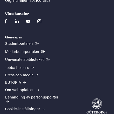
Org. nummer: 202100-3153
Våra kanaler
facebook
linkedin
youtube
instagram
Genvägar
(Extern länk)
Studentportalen
(Extern länk)
Medarbetarportalen
(Extern länk)
Universitetsbiblioteket
Jobba hos oss
Press och media
EUTOPIA
Om webbplatsen
Behandling av personuppgifter
Cookie-inställningar