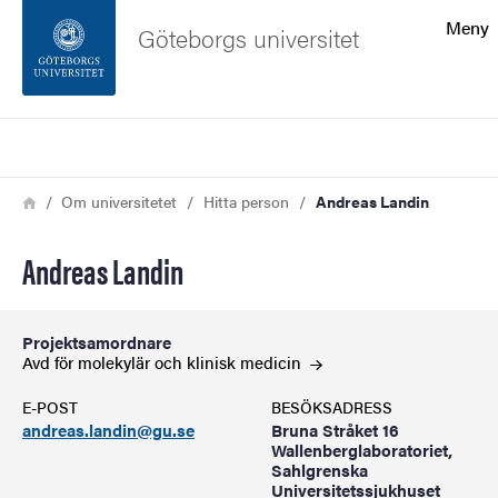
Sökfunktionen
Meny
Göteborgs universitet
Sidfoten
Sök
Kontakta universitetet
Länkstig
Hem
Om universitetet
Hitta person
Andreas Landin
Om webbplatsen
Andreas Landin
Projektsamordnare
Avd för molekylär och klinisk
medicin
E-POST
BESÖKSADRESS
andreas.landin@gu.se
Bruna Stråket 16
Wallenberglaboratoriet,
Sahlgrenska
Universitetssjukhuset