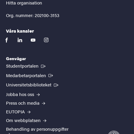
Hitta organisation
Org. nummer: 202100-3153
Våra kanaler
facebook
linkedin
youtube
instagram
Genvägar
(Extern länk)
Studentportalen
(Extern länk)
Medarbetarportalen
(Extern länk)
Universitetsbiblioteket
Jobba hos oss
Press och media
EUTOPIA
Om webbplatsen
Behandling av personuppgifter