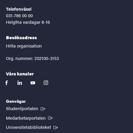
Telefonväxel
031-786 00 00
Helgfria vardagar 8-16
Besöksadress
Hitta organisation
Org. nummer: 202100-3153
Våra kanaler
facebook
linkedin
youtube
instagram
Genvägar
(Extern länk)
Studentportalen
(Extern länk)
Medarbetarportalen
(Extern länk)
Universitetsbiblioteket