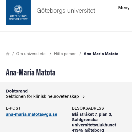
Sökfunktionen
Meny
Göteborgs universitet
Sidfoten
Sök
Kontakta universitetet
Länkstig
Hem
Om universitetet
Hitta person
Ana-Maria Matota
Om webbplatsen
Ana-Maria Matota
Doktorand
Sektionen för klinisk
neurovetenskap
E-POST
BESÖKSADRESS
ana-maria.matota@gu.se
Blå stråket 7, plan 3,
Sahlgrenska
universitetssjukhuset
41345 Göteborg