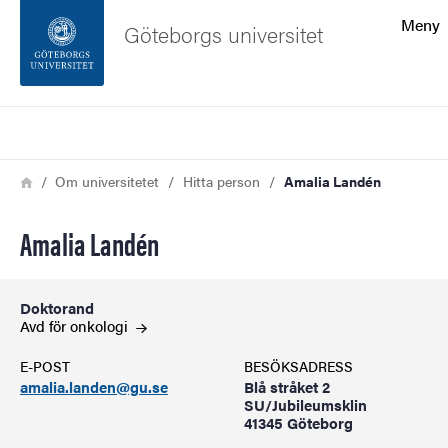
Sökfunktionen
Meny
Göteborgs universitet
Sidfoten
Sök
Kontakta universitetet
Länkstig
Hem
Om universitetet
Hitta person
Amalia Landén
Om webbplatsen
Amalia Landén
Doktorand
Avd för
onkologi
E-POST
BESÖKSADRESS
amalia.landen@gu.se
Blå stråket 2
SU/Jubileumsklin
41345 Göteborg