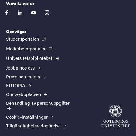
Våra kanaler
facebook
linkedin
youtube
instagram
Genvägar
(Extern länk)
Studentportalen
(Extern länk)
Medarbetarportalen
(Extern länk)
Universitetsbiblioteket
Jobba hos oss
Press och media
EUTOPIA
Om webbplatsen
Behandling av personuppgifter
Cookie-inställningar
Tillgänglighetsredogörelse