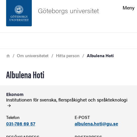
Sökfunktionen
Meny
Göteborgs universitet
Sidfoten
Sök
Kontakta universitetet
Länkstig
Hem
Om universitetet
Hitta person
Albulena Hoti
Om webbplatsen
Albulena Hoti
Ekonom
Institutionen för svenska, flerspråkighet och
språkteknologi
Telefon
E-POST
031-786 69 57
albulena.hoti@gu.se