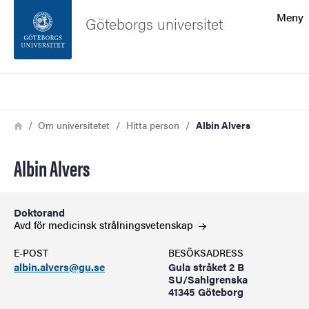
Sökfunktionen
Meny
Göteborgs universitet
Sidfoten
Sök
Kontakta universitetet
Länkstig
Hem
Om universitetet
Hitta person
Albin Alvers
Om webbplatsen
Albin Alvers
Doktorand
Avd för medicinsk
strålningsvetenskap
E-POST
BESÖKSADRESS
albin.alvers@gu.se
Gula stråket 2 B
SU/Sahlgrenska
41345 Göteborg