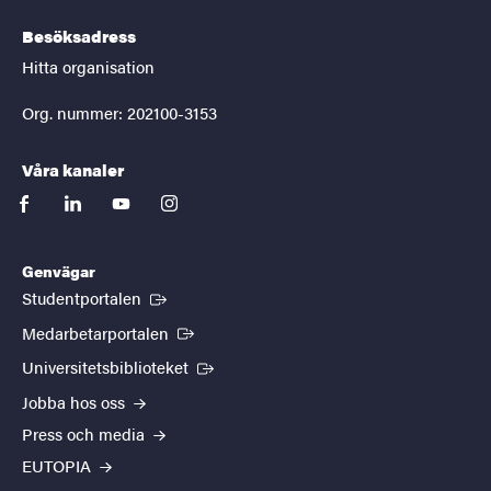
Besöksadress
Hitta organisation
Org. nummer: 202100-3153
Våra kanaler
facebook
linkedin
youtube
instagram
Genvägar
(Extern länk)
Studentportalen
(Extern länk)
Medarbetarportalen
(Extern länk)
Universitetsbiblioteket
Jobba hos oss
Press och media
EUTOPIA