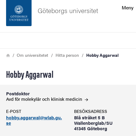
Sökfunktionen
Meny
Göteborgs universitet
Sidfoten
Sök
Kontakta universitetet
Länkstig
Hem
Om universitetet
Hitta person
Hobby Aggarwal
Om webbplatsen
Hobby Aggarwal
Postdoktor
Avd för molekylär och klinisk
medicin
E-POST
BESÖKSADRESS
hobby.aggarwal@wlab.gu.
Blå stråket 5 B
se
Wallenberglab/SU
41345 Göteborg