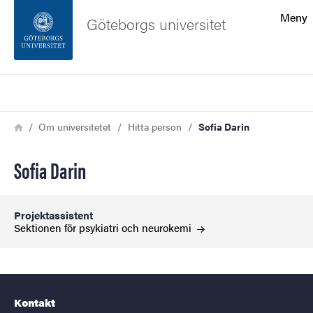
Sökfunktionen
Meny
Göteborgs universitet
Sidfoten
Sök
Kontakta universitetet
Länkstig
Hem
Om universitetet
Hitta person
Sofia Darin
Om webbplatsen
Sofia Darin
Projektassistent
Sektionen för psykiatri och
neurokemi
Kontakt