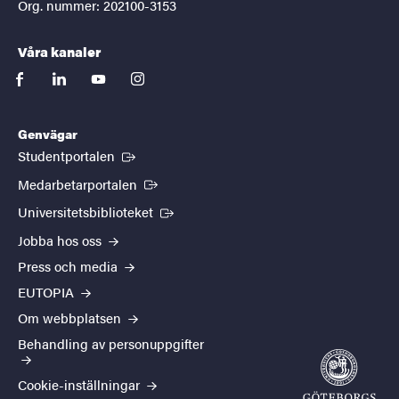
Org. nummer: 202100-3153
Våra kanaler
facebook
linkedin
youtube
instagram
Genvägar
(Extern länk)
Studentportalen
(Extern länk)
Medarbetarportalen
(Extern länk)
Universitetsbiblioteket
Jobba hos oss
Press och media
EUTOPIA
Om webbplatsen
Behandling av personuppgifter
Cookie-inställningar