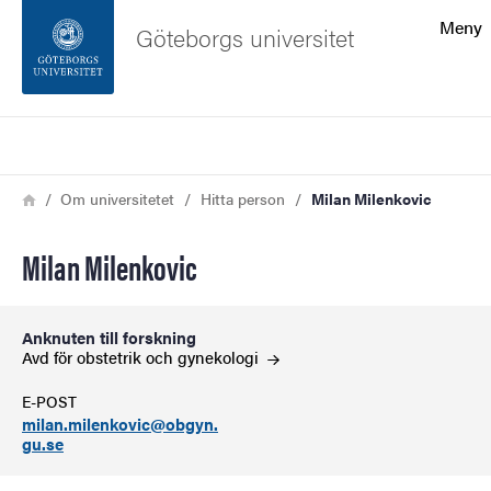
Sökfunktionen
Meny
Göteborgs universitet
Sidfoten
Sök
Kontakta universitetet
Länkstig
Hem
Om universitetet
Hitta person
Milan Milenkovic
Om webbplatsen
Milan Milenkovic
Anknuten till forskning
Avd för obstetrik och
gynekologi
E-POST
milan.milenkovic@obgyn.
gu.se