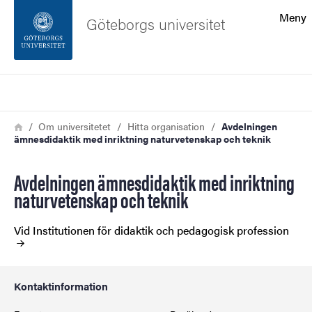
Sökfunktionen
Meny
Göteborgs universitet
Sidfoten
Sök
Kontakta universitetet
Länkstig
Hem
Om universitetet
Hitta organisation
Avdelningen
ämnesdidaktik med inriktning naturvetenskap och teknik
Om webbplatsen
Avdelningen ämnesdidaktik med inriktning
naturvetenskap och teknik
Vid Institutionen för didaktik och pedagogisk profession
Kontaktinformation