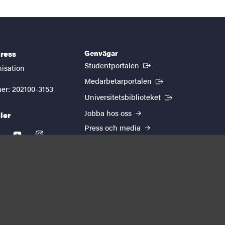
Genvägar
ress
(Extern länk)
Studentportalen
nisation
(Extern länk)
Medarbetarportalen
er: 202100-3153
(Extern länk)
Universitetsbiblioteket
Jobba hos oss
ler
Press och media
kedin
youtube
instagram
EUTOPIA
Om webbplatsen
Behandling av
personuppgifter
Cookie-inställningar
Tillgänglighetsredogörelse