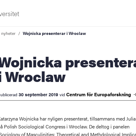
ersitet
a nyheter
Wojnicka presenterar i Wroclaw
nicka presenterar
i Wroclaw
ldning
Centrum för
Europaforskning
30 september 2019
ublicerad
vid
och innovation
tetet
atarzyna Wojnicka har nyligen presenterat, tillsammans med Julia
å Polish Sociological Congress i Wroclaw. De deltog i panelen
Sociology of Masculinities: Theoretical and Methdological Implica