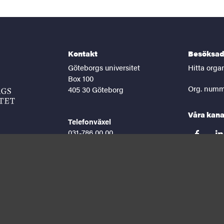
Kontakt
Besöksad
Göteborgs universitet
Hitta orga
Box 100
Org. numm
405 30 Göteborg
Våra kana
Telefonväxel
031-786 00 00
facebook
lin
Helgfria vardagar 8-16