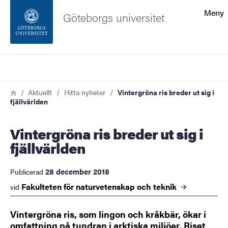
Sökfunktionen
Meny
Göteborgs universitet
Sidfoten
Sök
Kontakta universitetet
Länkstig
Hem
Aktuellt
Hitta nyheter
Vintergröna ris breder ut sig i
fjällvärlden
Om webbplatsen
Vintergröna ris breder ut sig i
fjällvärlden
28 december 2018
Publicerad
Fakulteten för naturvetenskap och
teknik
vid
Vintergröna ris, som lingon och kråkbär, ökar i
omfattning på tundran i arktiska miljöer. Riset