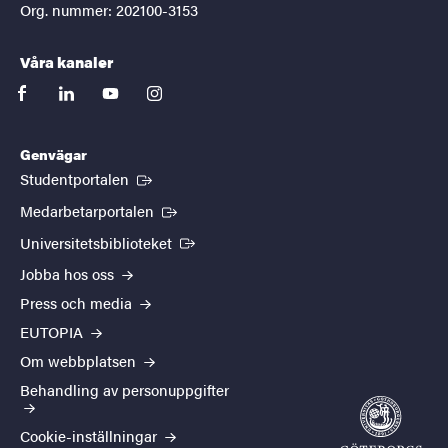
Org. nummer: 202100-3153
Våra kanaler
facebook
linkedin
youtube
instagram
Genvägar
(Extern länk)
Studentportalen
(Extern länk)
Medarbetarportalen
(Extern länk)
Universitetsbiblioteket
Jobba hos oss
Press och media
EUTOPIA
Om webbplatsen
Behandling av personuppgifter
Cookie-inställningar