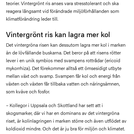
teorier. Vintergrönt ris anses vara stresstolerant och ska
reagera långsamt vid förändrade miljöförhållanden som
klimatförändring leder till.
Vintergrönt ris kan lagra mer kol
Det vintergröna risen kan dessutom lagra mer kol i marken
än de lövfällande buskarna. Det beror på att risens rötter
lever i en unik symbios med svampens rottrådar (ericoid
mykorrhiza). Det förekommer alltså ett ömsesidigt utbyte
mellan växt och svamp. Svampen får kol och energi från
växten och växten får tillbaka vatten och näringsämnen,
som kväve och fosfor.
– Kollegor i Uppsala och Skottland har sett att i
skogsmarker, där vi har en dominans av det vintergröna
riset, är kolinlagringen i marken större och även utflödet av
koldioxid mindre. Och det är ju bra för miljön och klimatet.