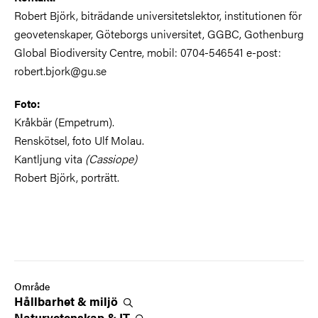
Robert Björk, biträdande universitetslektor, institutionen för
geovetenskaper, Göteborgs universitet, GGBC, Gothenburg
Global Biodiversity Centre, mobil: 0704-546541 e-post:
robert.bjork@gu.se
Foto:
Kråkbär (Empetrum).
Renskötsel, foto Ulf Molau.
Kantljung vita
(Cassiope)
Robert Björk, porträtt.
Område
Hållbarhet &
miljö
Naturvetenskap &
IT