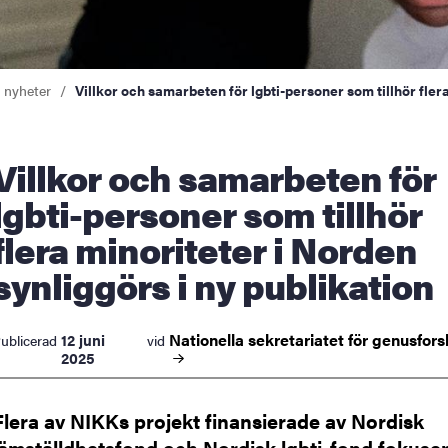
a nyheter
Villkor och samarbeten för lgbti-personer som tillhör flera
och samarbeten för
lgbti-personer som tillhör
flera minoriteter i Norden
synliggörs i ny publikation
Nationella sekretariatet för
genusfors
12 juni
ublicerad
vid
2025
Flera av NIKKs projekt finansierade av Nordisk
jämställdhetsfond och Nordisk lgbti-fond fokuse