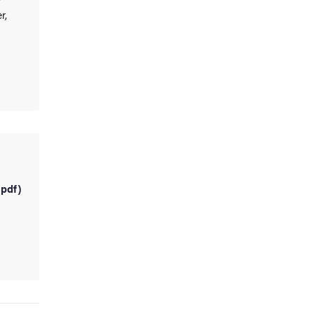
r,
(pdf)