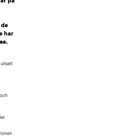
 de
e har
se.
 utsatt
 och
ler
tionen