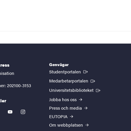
Genvägar
ress
(Extern länk)
Studentportalen
nisation
(Extern länk)
Medarbetarportalen
er: 202100-3153
(Extern länk)
Universitetsbiblioteket
Jobba hos oss
ler
Press och media
kedin
youtube
instagram
EUTOPIA
Om webbplatsen