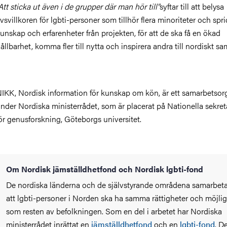
Att sticka ut även i de grupper där man hör till"
syftar till att belysa
ivsvillkoren för lgbti-personer som tillhör flera minoriteter och spr
unskap och erfarenheter från projekten, för att de ska få en ökad
ållbarhet, komma fler till nytta och inspirera andra till nordiskt sa
IKK, Nordisk information för kunskap om kön, är ett samarbetsor
nder Nordiska ministerrådet, som är placerat på Nationella sekret
ör genusforskning, Göteborgs universitet.
Om Nordisk jämställdhetfond och Nordisk lgbti-fond
De nordiska länderna och de självstyrande områdena samarbeta
att lgbti-personer i Norden ska ha samma rättigheter och möjli
som resten av befolkningen. Som en del i arbetet har Nordiska
ministerrådet inrättat en
jämställdhetfond
och en
lgbti-fond
. D