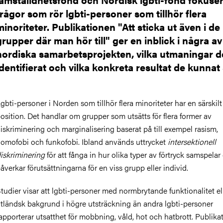
frågor som rör lgbti-personer som tillhör flera
minoriteter. Publikationen "Att sticka ut även i de
grupper där man hör till" ger en inblick i några av
nordiska samarbetsprojekten, vilka utmaningar d
identifierat och vilka konkreta resultat de kunnat 
gbti-personer i Norden som tillhör flera minoriteter har en särskilt
osition. Det handlar om grupper som utsätts för flera former av
iskriminering och marginalisering baserat på till exempel rasism,
omofobi och funkofobi. Ibland används uttrycket
intersektionell
iskriminering
för att fånga in hur olika typer av förtryck samspelar
åverkar förutsättningarna för en viss grupp eller individ.
tudier visar att lgbti-personer med normbrytande funktionalitet el
tländsk bakgrund i högre utsträckning än andra lgbti-personer
apporterar utsatthet för mobbning, våld, hot och hatbrott. Publika