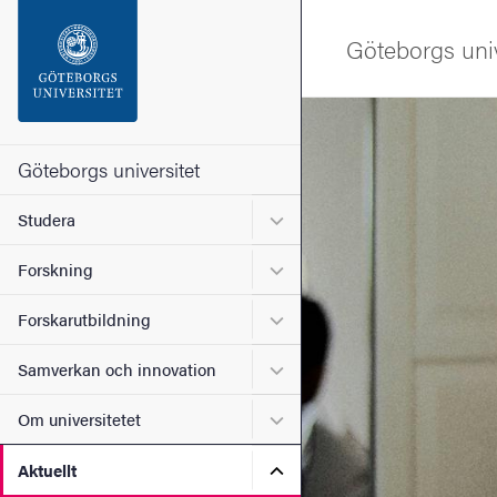
Sökfunktionen
Göteborgs univ
Sidfoten
Bild
Kontakta universitetet
Göteborgs universitet
Undermeny för Studera
Studera
Om webbplatsen
Undermeny för Forskning
Forskning
Undermeny för Forskarutbi
Forskarutbildning
Undermeny för Samverkan 
Samverkan och innovation
Undermeny för Om universi
Om universitetet
Undermeny för Aktuellt
Aktuellt