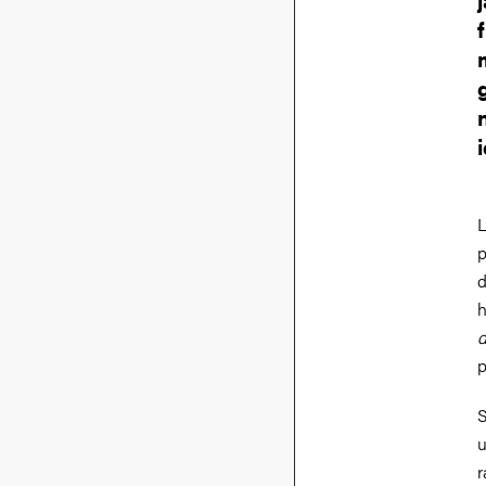
L
p
d
h
d
p
S
u
r