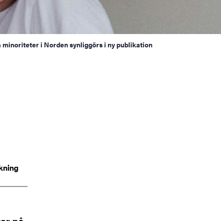
 minoriteter i Norden synliggörs i ny publikation
kning
rar på