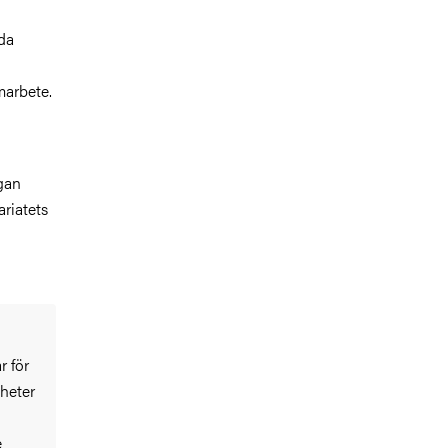
ida
marbete.
gan
ariatets
r för
gheter
e