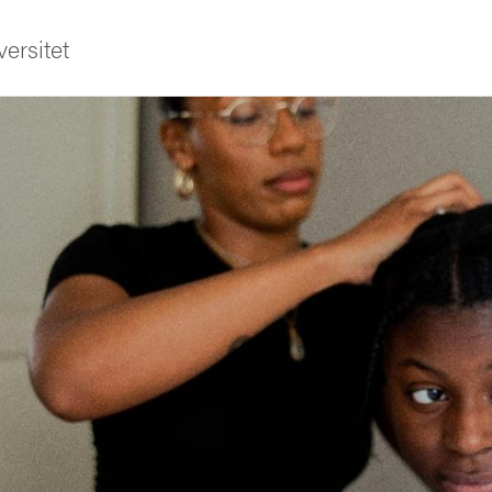
ersitet
ldning
och innovation
tetet