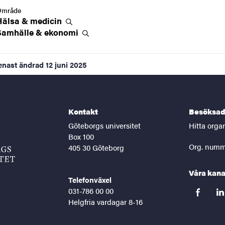
Område
Hälsa &
medicin
Samhälle &
ekonomi
enast ändrad
12 juni 2025
Kontakt
Besöksad
Göteborgs universitet
Hitta orga
Box 100
Org. numm
405 30 Göteborg
Våra kana
Telefonväxel
031-786 00 00
facebook
lin
Helgfria vardagar 8-16