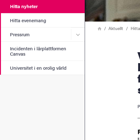
Hitta nyheter
Hitta evenemang
Länkstig
Hem
Aktuellt
Hitt
Undermeny för Pressrum
Pressrum
Incidenten i lärplattformen
Villkor 
Canvas
Universitet i en orolig värld
P