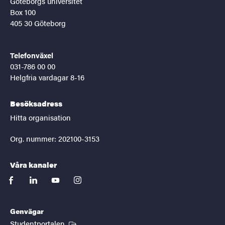
Göteborgs universitet
Box 100
405 30 Göteborg
Telefonväxel
031-786 00 00
Helgfria vardagar 8-16
Besöksadress
Hitta organisation
Org. nummer: 202100-3153
Våra kanaler
facebook
linkedin
youtube
instagram
Genvägar
(Extern länk)
Studentportalen