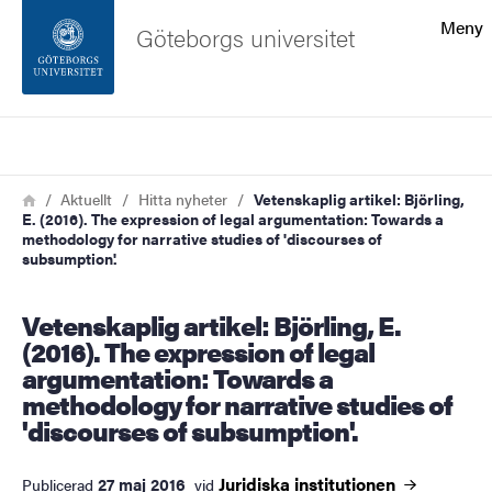
Sökfunktionen
Meny
Göteborgs universitet
Sidfoten
Sök
Kontakta universitetet
Länkstig
Hem
Aktuellt
Hitta nyheter
Vetenskaplig artikel: Björling,
E. (2016). The expression of legal argumentation: Towards a
Om webbplatsen
methodology for narrative studies of 'discourses of
subsumption'.
Vetenskaplig artikel: Björling, E.
(2016). The expression of legal
argumentation: Towards a
methodology for narrative studies of
'discourses of subsumption'.
Juridiska
institutionen
27 maj 2016
Publicerad
vid