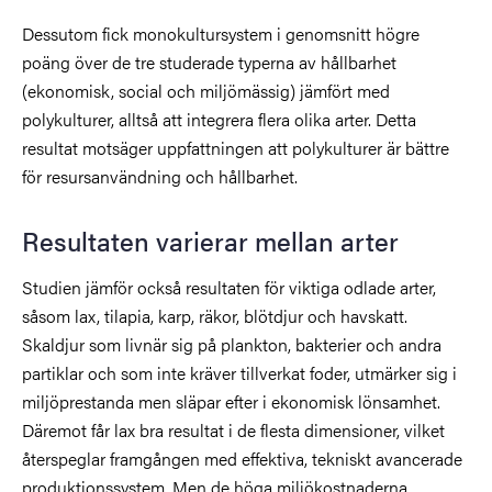
Dessutom fick monokultursystem i genomsnitt högre
poäng över de tre studerade typerna av hållbarhet
(ekonomisk, social och miljömässig) jämfört med
polykulturer, alltså att integrera flera olika arter. Detta
resultat motsäger uppfattningen ​​att polykulturer är bättre
för resursanvändning och hållbarhet.
Resultaten varierar mellan arter
Studien jämför också resultaten för viktiga odlade arter,
såsom lax, tilapia, karp, räkor, blötdjur och havskatt.
Skaldjur som livnär sig på plankton, bakterier och andra
partiklar och som inte kräver tillverkat foder, utmärker sig i
miljöprestanda men släpar efter i ekonomisk lönsamhet.
Däremot får lax bra resultat i de flesta dimensioner, vilket
återspeglar framgången med effektiva, tekniskt avancerade
produktionssystem. Men de höga miljökostnaderna