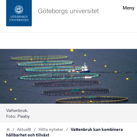
Sökfunktionen
Meny
Göteborgs universitet
Sidfoten
Sök
Kontakta universitetet
Bild
Om webbplatsen
Vattenbruk.
Foto: Pixaby
Länkstig
Hem
Aktuellt
Hitta nyheter
Vattenbruk kan kombinera
hållbarhet och tillväxt