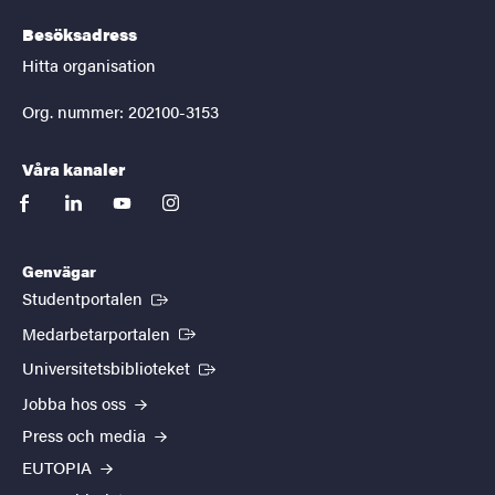
Besöksadress
Hitta organisation
Org. nummer: 202100-3153
Våra kanaler
facebook
linkedin
youtube
instagram
Genvägar
(Extern länk)
Studentportalen
(Extern länk)
Medarbetarportalen
(Extern länk)
Universitetsbiblioteket
Jobba hos oss
Press och media
EUTOPIA