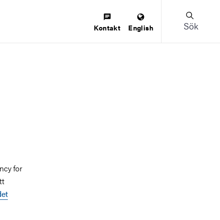
Sök
Kontakt
English
ncy for
tt
det