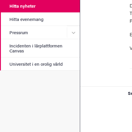
D
Hitta nyheter
T
Hitta evenemang
P
Undermeny för Pressrum
Pressrum
E
Incidenten i lärplattformen
V
Canvas
Universitet i en orolig värld
S