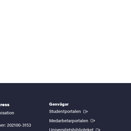
Genvägar
ress
(Extern länk)
Studentportalen
nisation
(Extern länk)
Medarbetarportalen
er: 202100-3153
(Extern länk)
Universitetsbiblioteket