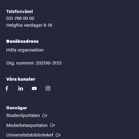
Telefonväxel
031-786 00 00
Helgfria vardagar 8-16
Besöksadress
Hitta organisation
Org. nummer: 202100-3153
Våra kanaler
facebook
linkedin
youtube
instagram
Genvägar
(Extern länk)
Studentportalen
(Extern länk)
Medarbetarportalen
(Extern länk)
Universitetsbiblioteket