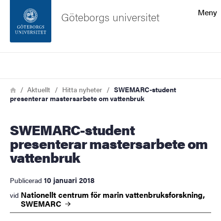
Sökfunktionen
Meny
Göteborgs universitet
Sidfoten
Sök
Kontakta universitetet
Länkstig
Hem
Aktuellt
Hitta nyheter
SWEMARC-student
presenterar mastersarbete om vattenbruk
Om webbplatsen
SWEMARC-student
presenterar mastersarbete om
vattenbruk
10 januari 2018
Publicerad
Nationellt centrum för marin vattenbruksforskning,
vid
SWEMARC