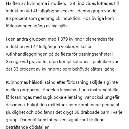
Hälften av kvinnorna i studien, 1 381 individer, lottades till
induktion vid 41 fullgångna veckor. I denna grupp var det
86 procent som genomgick induktion. Hos övriga kom
förlossningen igång av sig själv.
I den andra gruppen, med 1 379 kvinnor, planerades för
induktion vid 42 fullgångna veckor, vilket är
rutinhandläggningen på de flesta förlossningsenheter i
Sverige vid graviditet utan komplikationer. I praktiken var
det 33 procent av kvinnorna som behövde sättas igång.
Kvinnornas hälsotillstånd efter förlossning skiljde sig inte
mellan grupperna. Andelen kejsarsnitt och instrumentella
förlossningar, med sugklocka eller tång, var också ungefär
desamma. Enligt den måttstock som kombinerar perinatal
sjuklighet och död fanns det drygt 30 drabbade barn i varje
grupp. Däremot konstateras en signifikant skillnad
beträffande dödsfallen.