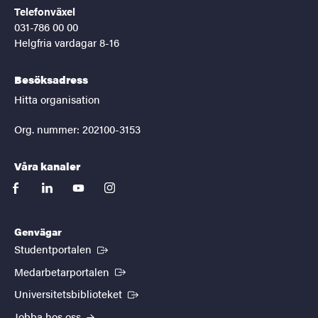
Telefonväxel
031-786 00 00
Helgfria vardagar 8-16
Besöksadress
Hitta organisation
Org. nummer: 202100-3153
Våra kanaler
facebook
linkedin
youtube
instagram
Genvägar
(Extern länk)
Studentportalen
(Extern länk)
Medarbetarportalen
(Extern länk)
Universitetsbiblioteket
Jobba hos oss