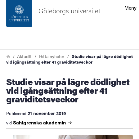
Sökfunktionen
Meny
Göteborgs universitet
Sidfoten
Sök
Kontakta universitetet
Länkstig
Hem
Aktuellt
Hitta nyheter
Studie visar på lägre dödlighet
vid igångsättning efter 41 graviditetsveckor
Om webbplatsen
Studie visar på lägre dödlighet
vid igångsättning efter 41
graviditetsveckor
21 november 2019
Publicerad
Sahlgrenska
akademin
vid