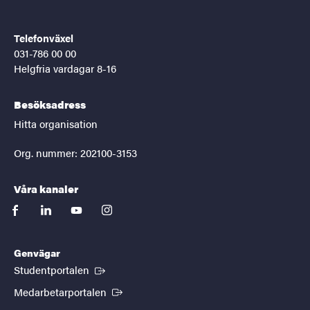
Telefonväxel
031-786 00 00
Helgfria vardagar 8-16
Besöksadress
Hitta organisation
Org. nummer: 202100-3153
Våra kanaler
facebook
linkedin
youtube
instagram
Genvägar
(Extern länk)
Studentportalen
(Extern länk)
Medarbetarportalen