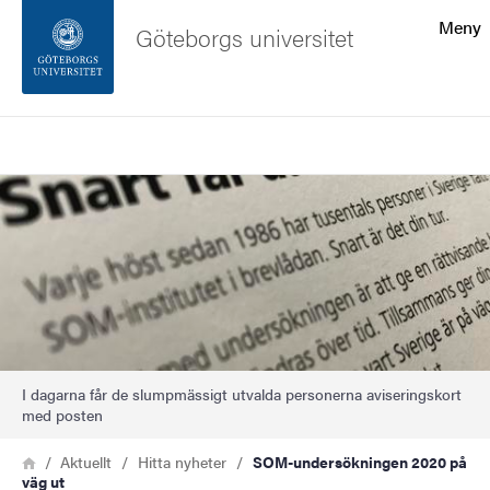
Sökfunktionen
Meny
Göteborgs universitet
Sidfoten
Sök
Kontakta universitetet
Bild
Om webbplatsen
I dagarna får de slumpmässigt utvalda personerna aviseringskort
med posten
Länkstig
Hem
Aktuellt
Hitta nyheter
SOM-undersökningen 2020 på
väg ut