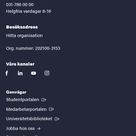
031-786 00 00
Helgfria vardagar 8-16
Besöksadress
Hitta organisation
Org. nummer: 202100-3153
Våra kanaler
facebook
linkedin
youtube
instagram
Genvägar
(Extern länk)
Studentportalen
(Extern länk)
Medarbetarportalen
(Extern länk)
Universitetsbiblioteket
Jobba hos oss