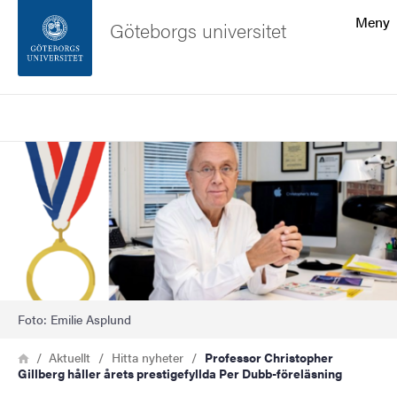
Sökfunktionen
Meny
Göteborgs universitet
Sidfoten
Sök
Kontakta universitetet
Bild
Om webbplatsen
Foto: Emilie Asplund
Länkstig
Hem
Aktuellt
Hitta nyheter
Professor Christopher
Gillberg håller årets prestigefyllda Per Dubb-föreläsning