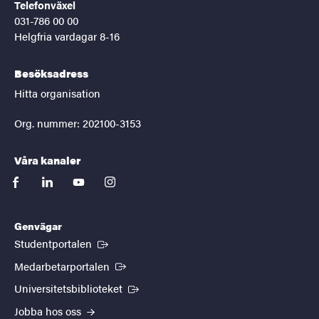
Telefonväxel
031-786 00 00
Helgfria vardagar 8-16
Besöksadress
Hitta organisation
Org. nummer: 202100-3153
Våra kanaler
facebook
linkedin
youtube
instagram
Genvägar
(Extern länk)
Studentportalen
(Extern länk)
Medarbetarportalen
(Extern länk)
Universitetsbiblioteket
Jobba hos oss