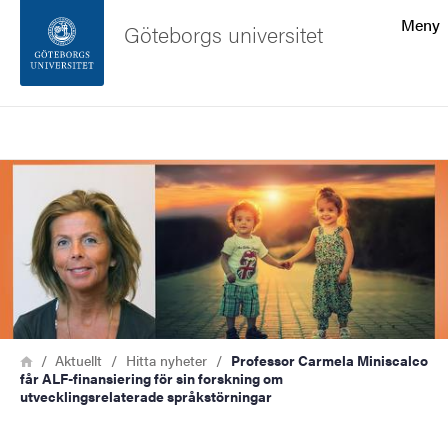
Sökfunktionen
Meny
Göteborgs universitet
Sidfoten
Sök
Kontakta universitetet
Bild
Om webbplatsen
Länkstig
Hem
Aktuellt
Hitta nyheter
Professor Carmela Miniscalco
får ALF-finansiering för sin forskning om
utvecklingsrelaterade språkstörningar