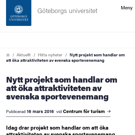
Sökfunktionen
Meny
Göteborgs universitet
Sidfoten
Sök
Kontakta universitetet
Länkstig
Hem
Aktuellt
Hitta nyheter
Nytt projekt som handlar om
att öka attraktiviteten av svenska sportevenemang
Om webbplatsen
Nytt projekt som handlar om
att öka attraktiviteten av
svenska sportevenemang
Centrum för
turism
16 mars 2016
Publicerad
vid
Idag drar projekt som handlar om att öka
attraktiviteten av svenska sportevenemang