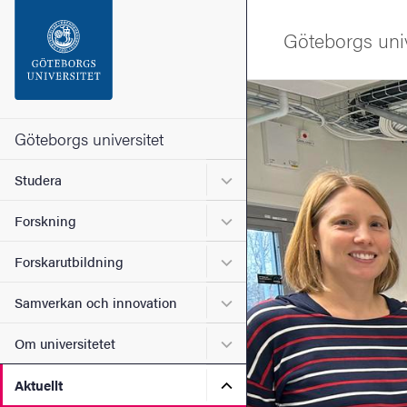
Sökfunktionen
Göteborgs univ
Sidfoten
Bild
Kontakta universitetet
Göteborgs universitet
Undermeny för Studera
Studera
Om webbplatsen
Undermeny för Forskning
Forskning
Undermeny för Forskarutbi
Forskarutbildning
Undermeny för Samverkan 
Samverkan och innovation
Undermeny för Om universi
Om universitetet
Undermeny för Aktuellt
Aktuellt