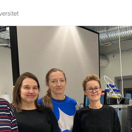
ersitet
ldning
och innovation
tetet