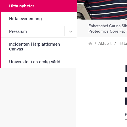
Hitta nyheter
Hitta evenemang
Enhetschef Carina Sih
Undermeny för Pressrum
Proteomics Core Facil
Pressrum
Länkstig
Hem
Aktuellt
Hitt
Incidenten i lärplattformen
Canvas
Universitet i en orolig värld
Nytt in
P