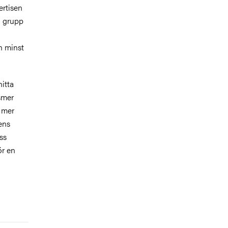
ertisen
n grupp
ch minst
hitta
smer
h mer
ens
ss
ör en