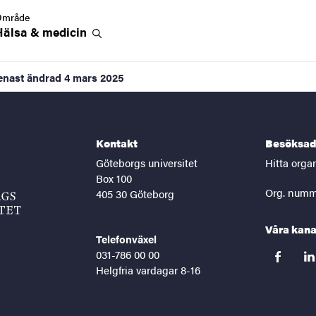
Område
Hälsa &
medicin
enast ändrad
4 mars 2025
Kontakt
Besöksad
Göteborgs universitet
Hitta orga
Box 100
Org. numm
405 30 Göteborg
Våra kana
Telefonväxel
031-786 00 00
facebook
lin
Helgfria vardagar 8-16