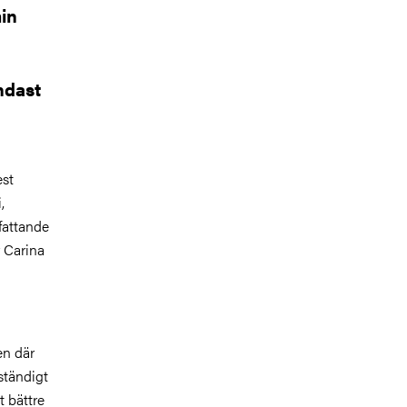
in
ndast
est
,
fattande
 Carina
en där
ständigt
t bättre