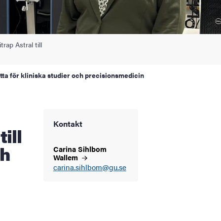
ap Astral till
tta för kliniska studier och precisionsmedicin
Kontakt
ill
ch
Carina Sihlbom
Wallem
carina.sihlbom@gu.se