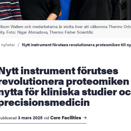
lbom Wallem och medarbetarna är stolta över att välkomna Thermo Orbitr
ity. Foto: Nigar Ahmadova, Thermo Fisher Scientific
a nyheter
Nytt instrument förutses revolutionera proteomiken till ny
strument förutses
revolutionera proteomiken t
nytta för kliniska studier o
precisionsmedicin
Core
Facilities
3 mars 2025
ublicerad
vid