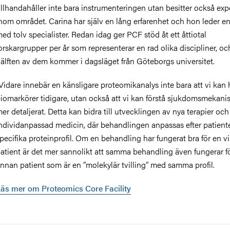
illhandahåller inte bara instrumenteringen utan besitter också exp
nom området. Carina har själv en lång erfarenhet och hon leder e
ed tolv specialister. Redan idag ger PCF stöd åt ett åttiotal
orskargrupper per år som representerar en rad olika discipliner, o
älften av dem kommer i dagsläget från Göteborgs universitet.
Vidare innebär en känsligare proteomikanalys inte bara att vi kan 
iomarkörer tidigare, utan också att vi kan förstå sjukdomsmekani
er detaljerat. Detta kan bidra till utvecklingen av nya terapier oc
ndividanpassad medicin, där behandlingen anpassas efter patient
pecifika proteinprofil. Om en behandling har fungerat bra för en vi
atient är det mer sannolikt att samma behandling även fungerar f
nnan patient som är en ”molekylär tvilling” med samma profil.
äs mer om Proteomics Core Facility