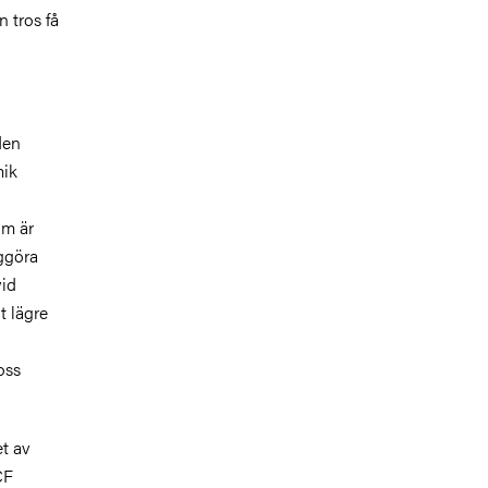
n tros få
den
mik
om är
iggöra
vid
t lägre
oss
et av
CF