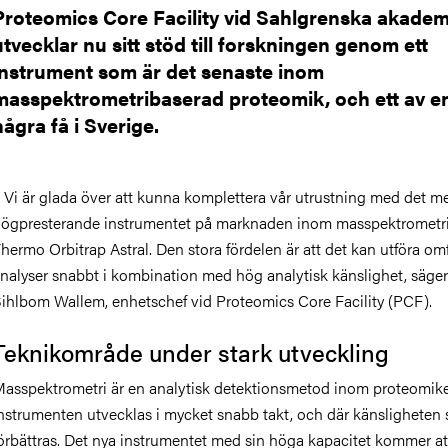
Proteomics Core Facility vid Sahlgrenska akadem
utvecklar nu sitt stöd till forskningen genom ett
instrument som är det senaste inom
masspektrometribaserad proteomik, och ett av e
några få i Sverige.
 Vi är glada över att kunna komplettera vår utrustning med det m
ögpresterande instrumentet på marknaden inom masspektrometri
hermo Orbitrap Astral. Den stora fördelen är att det kan utföra om
nalyser snabbt i kombination med hög analytisk känslighet, säger
ihlbom Wallem, enhetschef vid Proteomics Core Facility (PCF).
Teknikområde under stark utveckling
asspektrometri är en analytisk detektionsmetod inom proteomik
nstrumenten utvecklas i mycket snabb takt, och där känsligheten 
örbättras. Det nya instrumentet med sin höga kapacitet kommer at