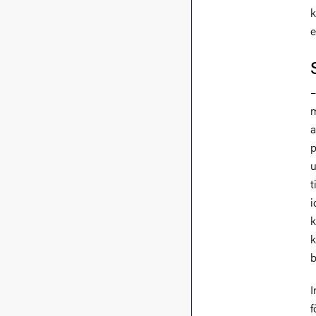
k
e
–
m
a
p
u
t
i
k
k
b
I
f