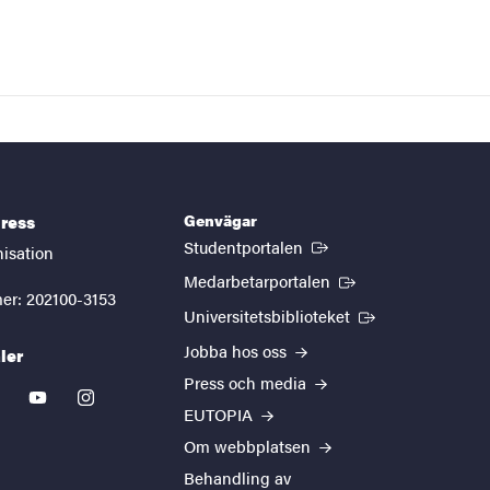
Genvägar
ress
(Extern länk)
Studentportalen
nisation
(Extern länk)
Medarbetarportalen
er: 202100-3153
(Extern länk)
Universitetsbiblioteket
Jobba hos oss
ler
Press och media
kedin
youtube
instagram
EUTOPIA
Om webbplatsen
Behandling av