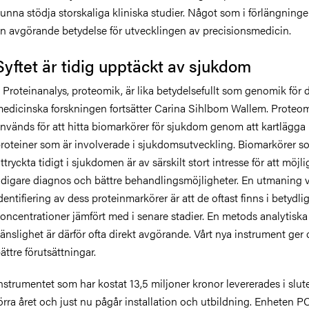
unna stödja storskaliga kliniska studier. Något som i förlängninge
n avgörande betydelse för utvecklingen av precisionsmedicin.
Syftet är tidig upptäckt av sjukdom
 Proteinanalys, proteomik, är lika betydelsefullt som genomik för 
edicinska forskningen fortsätter Carina Sihlbom Wallem. Proteo
nvänds för att hitta biomarkörer för sjukdom genom att kartlägga
roteiner som är involverade i sjukdomsutveckling. Biomarkörer s
ttryckta tidigt i sjukdomen är av särskilt stort intresse för att möjl
idigare diagnos och bättre behandlingsmöjligheter. En utmaning 
dentifiering av dess proteinmarkörer är att de oftast finns i betydlig
oncentrationer jämfört med i senare stadier. En metods analytiska
änslighet är därför ofta direkt avgörande. Vårt nya instrument ger 
ättre förutsättningar.
nstrumentet som har kostat 13,5 miljoner kronor levererades i slut
örra året och just nu pågår installation och utbildning. Enheten P