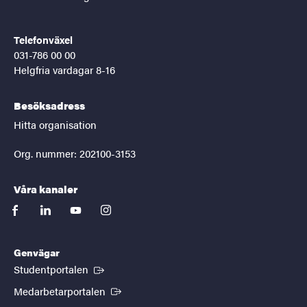
Telefonväxel
031-786 00 00
Helgfria vardagar 8-16
Besöksadress
Hitta organisation
Org. nummer: 202100-3153
Våra kanaler
facebook
linkedin
youtube
instagram
Genvägar
(Extern länk)
Studentportalen
(Extern länk)
Medarbetarportalen