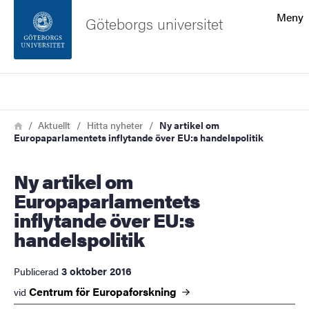
Sökfunktionen
Meny
Göteborgs universitet
Sidfoten
Sök
Kontakta universitetet
Länkstig
Hem
Aktuellt
Hitta nyheter
Ny artikel om
Europaparlamentets inflytande över EU:s handelspolitik
Om webbplatsen
Ny artikel om
Europaparlamentets
inflytande över EU:s
handelspolitik
3 oktober 2016
Publicerad
Centrum för
Europaforskning
vid