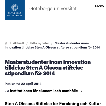
Sökfunktionen
Meny
Göteborgs universitet
Sidfoten
Sök
Kontakta universitetet
Länkstig
Hem
Aktuellt
Hitta nyheter
Masterstudenter inom
innovation tilldelas Sten A Olsson stiftelse stipendium för 2014
Om webbplatsen
Masterstudenter inom innovation
tilldelas Sten A Olsson stiftelse
stipendium för 2014
22 april 2014
Publicerad
Institutionen för ekonomi och
samhälle
vid
Sten A Olssons Stiftelse för Forskning och Kultur