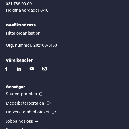
031-786 00 00
Helgfria vardagar 8-16
Besöksadress
Hitta organisation
Org. nummer: 202100-3153
Våra kanaler
facebook
linkedin
youtube
instagram
Genvägar
(Extern länk)
Studentportalen
(Extern länk)
Medarbetarportalen
(Extern länk)
Universitetsbiblioteket
Jobba hos oss