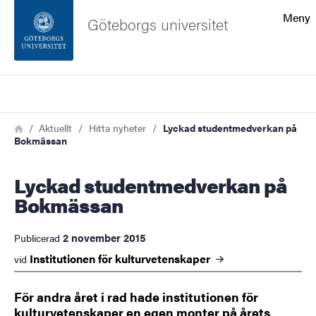
Sökfunktionen
Meny
Göteborgs universitet
Sidfoten
Sök
Kontakta universitetet
Länkstig
Hem
Aktuellt
Hitta nyheter
Lyckad studentmedverkan på
Bokmässan
Om webbplatsen
Lyckad studentmedverkan på
Bokmässan
2 november 2015
Publicerad
Institutionen för
kulturvetenskaper
vid
För andra året i rad hade institutionen för
kulturvetenskaper en egen monter på årets