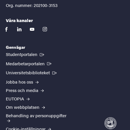
Org. nummer: 202100-3153
Våra kanaler
facebook
linkedin
youtube
instagram
Genvägar
(Extern länk)
Studentportalen
(Extern länk)
Medarbetarportalen
(Extern länk)
Universitetsbiblioteket
Jobba hos oss
Press och media
EUTOPIA
Om webbplatsen
Behandling av personuppgifter
Cookie-inställningar