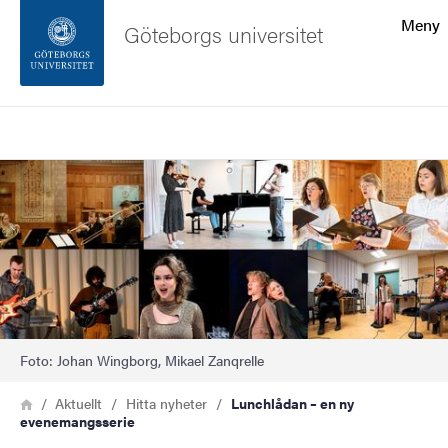
Sökfunktionen
Meny
Göteborgs universitet
Sidfoten
Sök
Kontakta universitetet
Bild
Om webbplatsen
Foto: Johan Wingborg, Mikael Zanqrelle
Länkstig
Hem
Aktuellt
Hitta nyheter
Lunchlådan – en ny
evenemangsserie