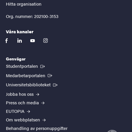
Hitta organisation
Org. nummer: 202100-3153
Våra kanaler
facebook
linkedin
youtube
instagram
Genvägar
(Extern länk)
Studentportalen
(Extern länk)
Medarbetarportalen
(Extern länk)
Universitetsbiblioteket
Jobba hos oss
Press och media
EUTOPIA
Om webbplatsen
Behandling av personuppgifter