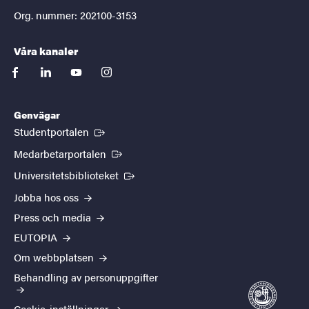
Org. nummer: 202100-3153
Våra kanaler
facebook
linkedin
youtube
instagram
Genvägar
(Extern länk)
Studentportalen
(Extern länk)
Medarbetarportalen
(Extern länk)
Universitetsbiblioteket
Jobba hos oss
Press och media
EUTOPIA
Om webbplatsen
Behandling av personuppgifter
Cookie-inställningar