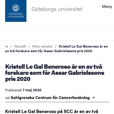
Sökfunktionen
Meny
Göteborgs universitet
Sidfoten
Sök
Kontakta universitetet
Länkstig
Hem
Aktuellt
Hitta nyheter
Kristell Le Gal Beneroso är en
av två forskare som får Assar Gabrielssons pris 2020
Om webbplatsen
Kristell Le Gal Beneroso är en av två
forskare som får Assar Gabrielssons
pris 2020
7 maj 2020
Publicerad
Sahlgrenska Centrum för
Cancerforskning
vid
Kristell Le Gal Beneroso på SCC är en av två