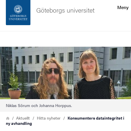
Sökfunktionen
Meny
Göteborgs universitet
Sidfoten
Sök
Kontakta universitetet
Bild
Om webbplatsen
Niklas Sörum och Johanna Horppus.
Länkstig
Hem
Aktuellt
Hitta nyheter
Konsumenters dataintegritet i
ny avhandling