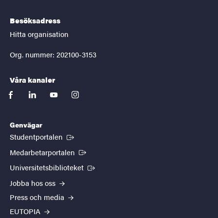
Besöksadress
Hitta organisation
Org. nummer: 202100-3153
Våra kanaler
facebook
linkedin
youtube
instagram
Genvägar
(Extern länk)
Studentportalen
(Extern länk)
Medarbetarportalen
(Extern länk)
Universitetsbiblioteket
Jobba hos oss
Press och media
EUTOPIA