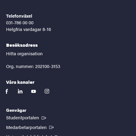
Telefonväxel
031-786 00 00
Helgfria vardagar 8-16
Besöksadress
Hitta organisation
Org. nummer: 202100-3153
Våra kanaler
facebook
linkedin
youtube
instagram
Genvägar
(Extern länk)
Studentportalen
(Extern länk)
Medarbetarportalen