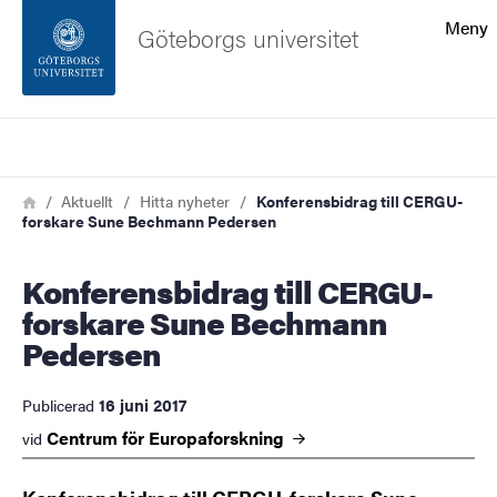
Sökfunktionen
Meny
Göteborgs universitet
Sidfoten
Sök
Kontakta universitetet
Länkstig
Hem
Aktuellt
Hitta nyheter
Konferensbidrag till CERGU-
forskare Sune Bechmann Pedersen
Om webbplatsen
Konferensbidrag till CERGU-
forskare Sune Bechmann
Pedersen
16 juni 2017
Publicerad
Centrum för
Europaforskning
vid