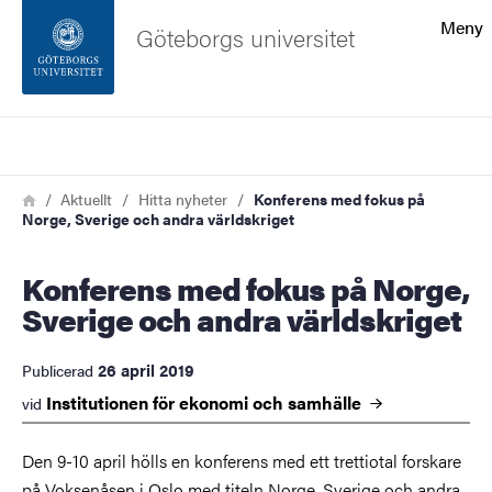
Sökfunktionen
Meny
Göteborgs universitet
Sidfoten
Sök
Kontakta universitetet
Länkstig
Hem
Aktuellt
Hitta nyheter
Konferens med fokus på
Norge, Sverige och andra världskriget
Om webbplatsen
Konferens med fokus på Norge,
Sverige och andra världskriget
26 april 2019
Publicerad
Institutionen för ekonomi och
samhälle
vid
Den 9-10 april hölls en konferens med ett trettiotal forskare
på Voksenåsen i Oslo med titeln Norge, Sverige och andra