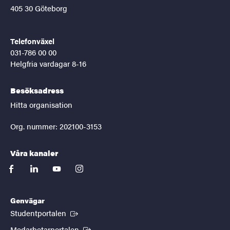
405 30 Göteborg
Telefonväxel
031-786 00 00
Helgfria vardagar 8-16
Besöksadress
Hitta organisation
Org. nummer: 202100-3153
Våra kanaler
facebook
linkedin
youtube
instagram
Genvägar
(Extern länk)
Studentportalen
(Extern länk)
Medarbetarportalen