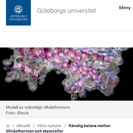
Sökfunktionen
Meny
Göteborgs universitet
Sidfoten
Sök
Kontakta universitetet
Bild
Om webbplatsen
Modell av mänskligt tillväxthormon.
Foto: iStock
Länkstig
Hem
Aktuellt
Hitta nyheter
Känslig balans mellan
tillväxthormon och stamceller