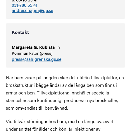
031-786 55 41
andrei.chagin@gu.se
Kontakt
Margareta G.
Kubista
Kommunikatör (press)
press@sahlgrenska.gu.se
När barn växer på längden sker det utifrån tillväxtplattor, en
broskstruktur i bägge ändar av de långa ben som finns i
armar och ben. Tillväxtplattorna innehåller speciella
stamceller som kontinuerligt producerar nya broskceller,
som omvandlas till benvävnad.
Vid tillväxtstörningar hos barn, med en längd avsevärt
under snittet för ålder och kön, är injektioner av