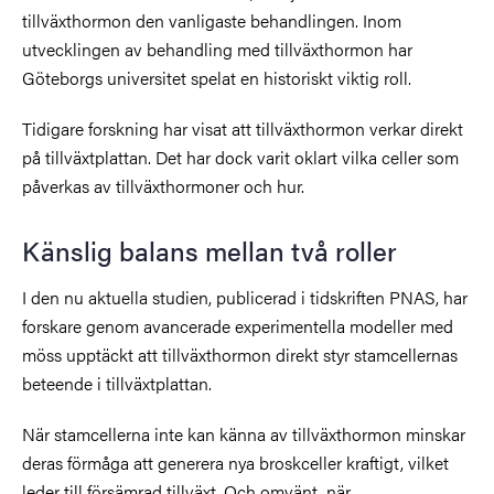
tillväxthormon den vanligaste behandlingen. Inom
utvecklingen av behandling med tillväxthormon har
Göteborgs universitet spelat en historiskt viktig roll.
Tidigare forskning har visat att tillväxthormon verkar direkt
på tillväxtplattan. Det har dock varit oklart vilka celler som
påverkas av tillväxthormoner och hur.
Känslig balans mellan två roller
I den nu aktuella studien, publicerad i tidskriften PNAS, har
forskare genom avancerade experimentella modeller med
möss upptäckt att tillväxthormon direkt styr stamcellernas
beteende i tillväxtplattan.
När stamcellerna inte kan känna av tillväxthormon minskar
deras förmåga att generera nya broskceller kraftigt, vilket
leder till försämrad tillväxt. Och omvänt, när