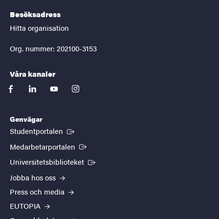
Besöksadress
Hitta organisation
Org. nummer: 202100-3153
Våra kanaler
facebook
linkedin
youtube
instagram
Genvägar
(Extern länk)
Studentportalen
(Extern länk)
Medarbetarportalen
(Extern länk)
Universitetsbiblioteket
Jobba hos oss
Press och media
EUTOPIA