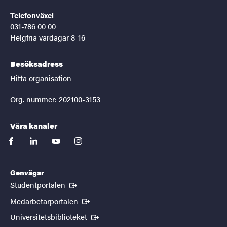
Telefonväxel
031-786 00 00
Helgfria vardagar 8-16
Besöksadress
Hitta organisation
Org. nummer: 202100-3153
Våra kanaler
facebook
linkedin
youtube
instagram
Genvägar
(Extern länk)
Studentportalen
(Extern länk)
Medarbetarportalen
(Extern länk)
Universitetsbiblioteket