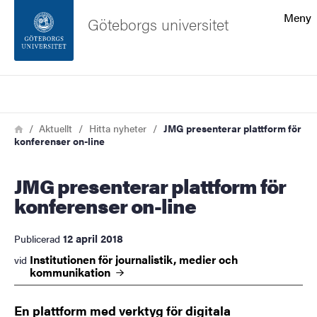
Sökfunktionen
Meny
Göteborgs universitet
Sidfoten
Sök
Kontakta universitetet
Länkstig
Hem
Aktuellt
Hitta nyheter
JMG presenterar plattform för
konferenser on-line
Om webbplatsen
JMG presenterar plattform för
konferenser on-line
12 april 2018
Publicerad
Institutionen för journalistik, medier och
vid
kommunikation
En plattform med verktyg för digitala