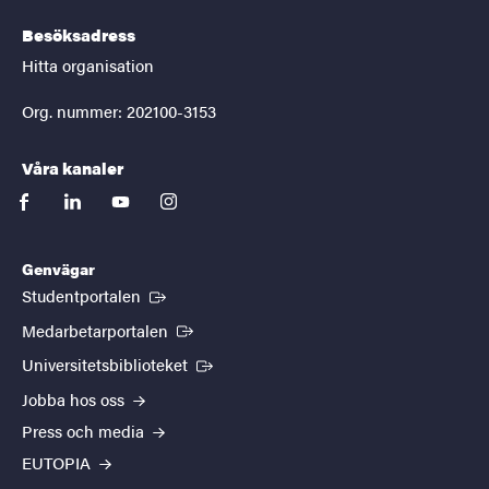
Besöksadress
Hitta organisation
Org. nummer: 202100-3153
Våra kanaler
facebook
linkedin
youtube
instagram
Genvägar
(Extern länk)
Studentportalen
(Extern länk)
Medarbetarportalen
(Extern länk)
Universitetsbiblioteket
Jobba hos oss
Press och media
EUTOPIA