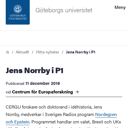
Sökfunktionen
Meny
Göteborgs universitet
Sidfoten
Sök
Kontakta universitetet
Länkstig
Hem
Aktuellt
Hitta nyheter
Jens Norrby i P1
Om webbplatsen
Jens Norrby i P1
11 december 2019
Publicerad
Centrum för
Europaforskning
vid
CERGU forskare och doktorand i idéhistoria, Jens
Norrby, medverkar i Sveriges Radios program
Nordegren
och Epstein
. Programmet handlar om valet, Brexit och UKs