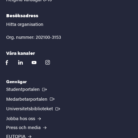
Besöksadress
Hitta organisation
Org. nummer: 202100-3153
Våra kanaler
facebook
linkedin
youtube
instagram
Genvägar
(Extern länk)
Studentportalen
(Extern länk)
Medarbetarportalen
(Extern länk)
Universitetsbiblioteket
Jobba hos oss
Press och media
EUTOPIA