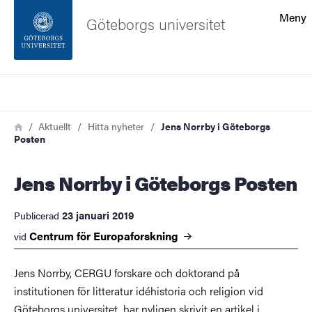
Sökfunktionen
Meny
Göteborgs universitet
Sidfoten
Sök
Kontakta universitetet
Länkstig
Hem
Aktuellt
Hitta nyheter
Jens Norrby i Göteborgs
Posten
Om webbplatsen
Jens Norrby i Göteborgs Posten
23 januari 2019
Publicerad
Centrum för
Europaforskning
vid
Jens Norrby, CERGU forskare och doktorand på
institutionen för litteratur idéhistoria och religion vid
Göteborgs universitet, har nyligen skrivit en artikel i