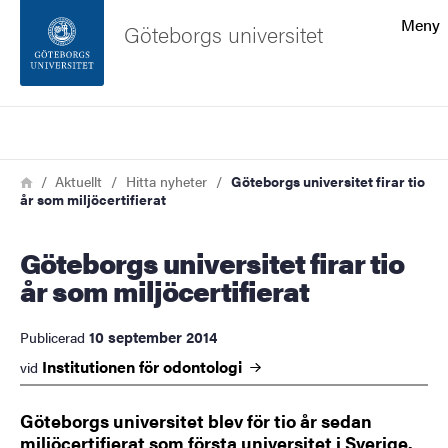
Sökfunktionen
Meny
Göteborgs universitet
Sidfoten
Sök
Kontakta universitetet
Länkstig
Hem
Aktuellt
Hitta nyheter
Göteborgs universitet firar tio
år som miljöcertifierat
Om webbplatsen
Göteborgs universitet firar tio
år som miljöcertifierat
10 september 2014
Publicerad
Institutionen för
odontologi
vid
Göteborgs universitet blev för tio år sedan
miljöcertifierat som första universitet i Sverige.