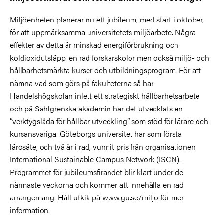
Miljöenheten planerar nu ett jubileum, med start i oktober,
för att uppmärksamma universitetets miljöarbete. Några
effekter av detta är minskad energiförbrukning och
koldioxidutsläpp, en rad forskarskolor men också miljö- och
hållbarhetsmärkta kurser och utbildningsprogram. För att
nämna vad som görs på fakulteterna så har
Handelshögskolan inlett ett strategiskt hållbarhetsarbete
och på Sahlgrenska akademin har det utvecklats en
”verktygslåda för hållbar utveckling” som stöd för lärare och
kursansvariga. Göteborgs universitet har som första
lärosäte, och två år i rad, vunnit pris från organisationen
International Sustainable Campus Network (ISCN).
Programmet för jubileumsfirandet blir klart under de
närmaste veckorna och kommer att innehålla en rad
arrangemang. Håll utkik på www.gu.se/miljo för mer
information.