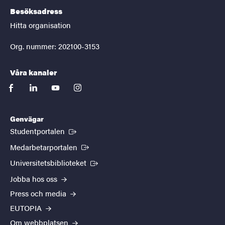
Besöksadress
Hitta organisation
Org. nummer: 202100-3153
Våra kanaler
facebook
linkedin
youtube
instagram
Genvägar
(Extern länk)
Studentportalen
(Extern länk)
Medarbetarportalen
(Extern länk)
Universitetsbiblioteket
Jobba hos oss
Press och media
EUTOPIA
Om webbplatsen