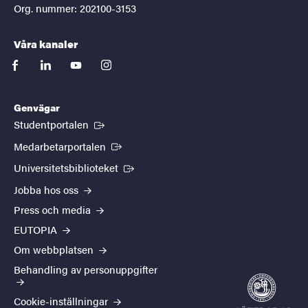
Org. nummer: 202100-3153
Våra kanaler
facebook
linkedin
youtube
instagram
Genvägar
(Extern länk)
Studentportalen
(Extern länk)
Medarbetarportalen
(Extern länk)
Universitetsbiblioteket
Jobba hos oss
Press och media
EUTOPIA
Om webbplatsen
Behandling av personuppgifter
Cookie-inställningar