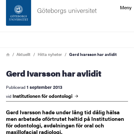
Sökfunktionen
Meny
Göteborgs universitet
Sidfoten
Sök
Kontakta universitetet
Länkstig
Hem
Aktuellt
Hitta nyheter
Gerd Ivarsson har avlidit
Om webbplatsen
Gerd Ivarsson har avlidit
1 september 2013
Publicerad
Institutionen för
odontologi
vid
Gerd Ivarsson hade under lång tid dålig hälsa
men arbetade oförtrutet heltid på Institutionen
för odontologi, avdelningen för oral och
maxillofacial radiologi.