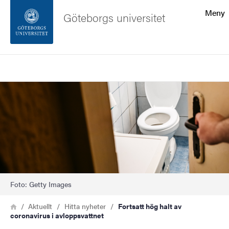
Sökfunktionen
Meny
Göteborgs universitet
Sidfoten
Sök
Kontakta universitetet
Bild
Om webbplatsen
Foto: Getty Images
Länkstig
Hem
Aktuellt
Hitta nyheter
Fortsatt hög halt av
coronavirus i avloppsvattnet