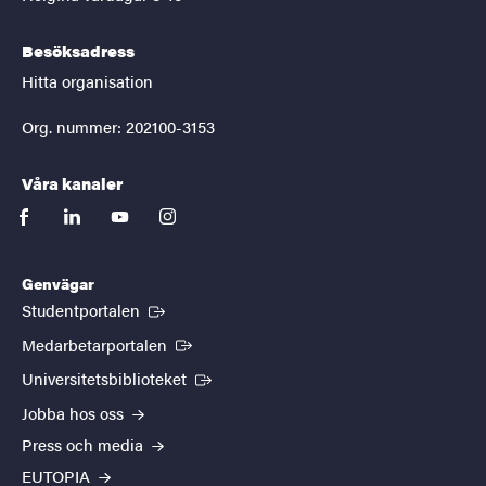
Besöksadress
Hitta organisation
Org. nummer: 202100-3153
Våra kanaler
facebook
linkedin
youtube
instagram
Genvägar
(Extern länk)
Studentportalen
(Extern länk)
Medarbetarportalen
(Extern länk)
Universitetsbiblioteket
Jobba hos oss
Press och media
EUTOPIA