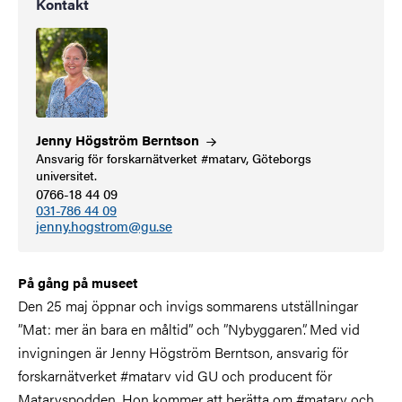
Kontakt
Jenny Högström
Berntson
Ansvarig för forskarnätverket #matarv, Göteborgs
universitet.
0766-18 44 09
031-786 44 09
jenny.hogstrom@gu.se
På gång på museet
Den 25 maj öppnar och invigs sommarens utställningar
”Mat: mer än bara en måltid” och ”Nybyggaren”.
Med vid
invigningen är Jenny Högström Berntson, ansvarig för
forskarnätverket #matarv vid GU och producent för
Matarvspodden. Hon kommer att berätta om #matarv och