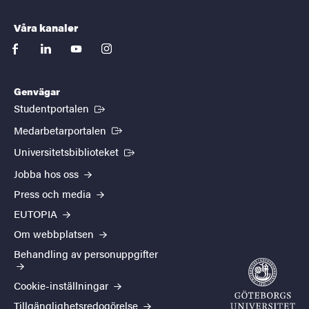
Våra kanaler
facebook
linkedin
youtube
instagram
Genvägar
(Extern länk)
Studentportalen
(Extern länk)
Medarbetarportalen
(Extern länk)
Universitetsbiblioteket
Jobba hos oss
Press och media
EUTOPIA
Om webbplatsen
Behandling av personuppgifter
Cookie-inställningar
Tillgänglighetsredogörelse