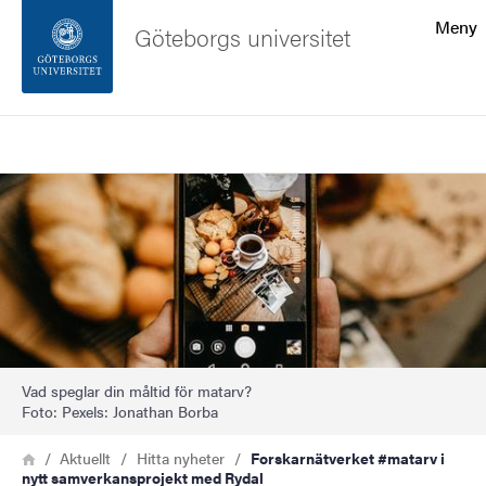
Sökfunktionen
Meny
Göteborgs universitet
Sidfoten
Sök
Kontakta universitetet
Bild
Om webbplatsen
Vad speglar din måltid för matarv?
Foto: Pexels: Jonathan Borba
Länkstig
Hem
Aktuellt
Hitta nyheter
Forskarnätverket #matarv i
nytt samverkansprojekt med Rydal