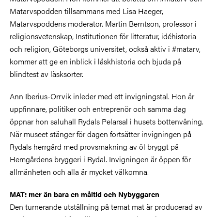
Matarvspodden tillsammans med Lisa Haeger,
Matarvspoddens moderator. Martin Berntson,
professor i
religionsvetenskap, Institutionen för litteratur, idéhistoria
och religion, Göteborgs universitet, också aktiv i #matarv,
kommer att ge en inblick i läskhistoria och bjuda på
blindtest av läsksorter.
Ann Iberius-Orrvik inleder med ett invigningstal. Hon är
uppfinnare, politiker och entreprenör och samma dag
öppnar hon saluhall Rydals Pelarsal i husets bottenvåning.
När museet stänger för dagen fortsätter invigningen på
Rydals herrgård med provsmakning av öl bryggt på
Hemgårdens bryggeri i Rydal. Invigningen är öppen för
allmänheten och alla är mycket välkomna.
MAT: mer än bara en måltid och Nybyggaren
Den turnerande utställning på temat mat är producerad av