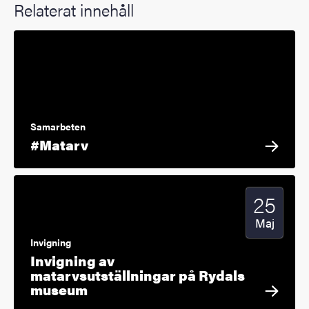
Relaterat innehåll
Samarbeten
#Matarv
25
Startdatum
2024
Maj
Invigning
Invigning av
matarvsutställningar på Rydals
museum