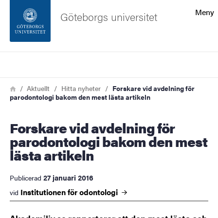
Sökfunktionen
Meny
Göteborgs universitet
Sidfoten
Sök
Kontakta universitetet
Länkstig
Hem
Aktuellt
Hitta nyheter
Forskare vid avdelning för
parodontologi bakom den mest lästa artikeln
Om webbplatsen
Forskare vid avdelning för
parodontologi bakom den mest
lästa artikeln
27 januari 2016
Publicerad
Institutionen för
odontologi
vid