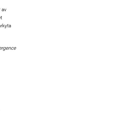
 av
et
arkyta
mergence
.