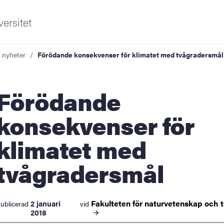
ersitet
a nyheter
Förödande konsekvenser för klimatet med tvågradersmål
rödande
konsekvenser för
klimatet med
ldning
tvågradersmål
och innovation
tetet
Fakulteten för naturvetenskap och
2 januari
ublicerad
vid
2018