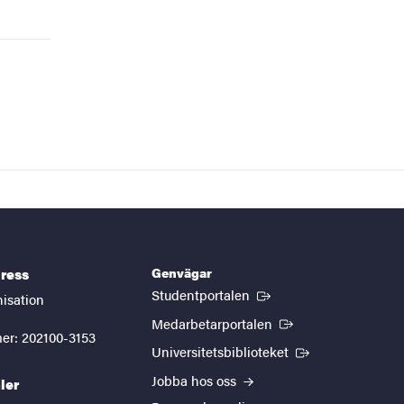
Genvägar
ress
(Extern länk)
Studentportalen
nisation
(Extern länk)
Medarbetarportalen
er: 202100-3153
(Extern länk)
Universitetsbiblioteket
Jobba hos oss
ler