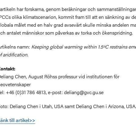
 artikeln har forskarna, genom beräkningar och sammanställningar
PCCs olika klimatscenarion, kommit fram till att en sänkning av d
lobala målet med en halv grad avsevärt skulle minska andelen m
ch antalet människor som påverkas av torka och ökenspridning.
rtikelns namn:
Keeping global warming within 1.5ºC restrains e
f aridification.
ontakt:
eliang Chen, August Röhss professur vid institutionen för
eovetenskaper
el: +46 (0)31 786 4813, e-post: deliang@gvc.gu.se
oto: Deliang Chen i Utah, USA samt Deliang Chen i Arizona, USA
änk till artikel>>