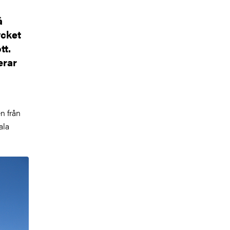
å
ycket
tt.
erar
n från
ala