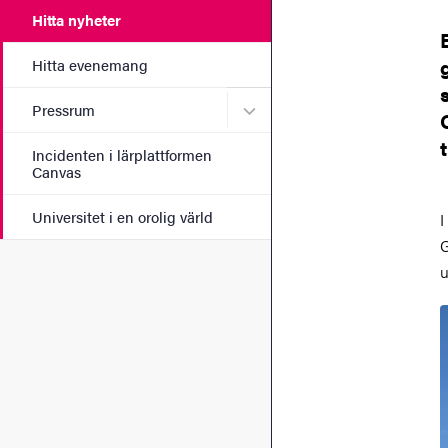
Hitta nyheter
Hitta evenemang
Undermeny för Pressrum
Pressrum
Incidenten i lärplattformen
Canvas
Universitet i en orolig värld
I
G
u