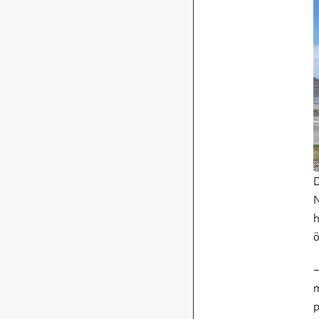
D
N
h
ö
–
m
p