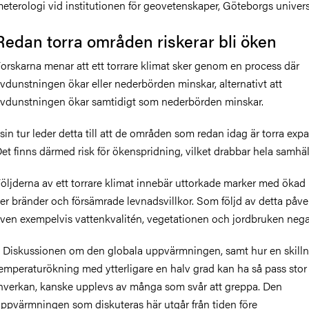
eterologi vid institutionen för geovetenskaper, Göteborgs universi
Redan torra områden riskerar bli öken
orskarna menar att ett torrare klimat sker genom en process där
vdunstningen ökar eller nederbörden minskar, alternativt att
vdunstningen ökar samtidigt som nederbörden minskar.
 sin tur leder detta till att de områden som redan idag är torra exp
et finns därmed risk för ökenspridning, vilket drabbar hela samhäl
öljderna av ett torrare klimat innebär uttorkade marker med ökad r
ler bränder och försämrade levnadsvillkor. Som följd av detta påve
ven exempelvis vattenkvalitén, vegetationen och jordbruken negat
 Diskussionen om den globala uppvärmningen, samt hur en skilln
emperaturökning med ytterligare en halv grad kan ha så pass stor
nverkan, kanske upplevs av många som svår att greppa. Den
ppvärmningen som diskuteras här utgår från tiden före