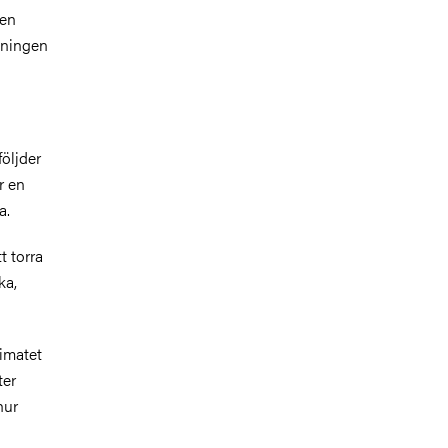
den
rmningen
följder
r en
a.
t torra
ka,
limatet
ter
hur