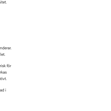
tet.
anderar.
let.
isk för
rkas
ivt.
ad i