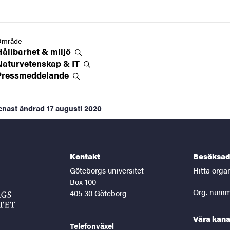
Område
Hållbarhet &
miljö
Naturvetenskap &
IT
Pressmeddelande
enast ändrad
17 augusti 2020
Kontakt
Besöksad
Göteborgs universitet
Hitta orga
Box 100
Org. numm
405 30 Göteborg
Våra kana
Telefonväxel