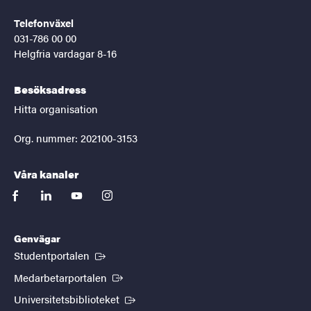
Telefonväxel
031-786 00 00
Helgfria vardagar 8-16
Besöksadress
Hitta organisation
Org. nummer: 202100-3153
Våra kanaler
facebook
linkedin
youtube
instagram
Genvägar
(Extern länk)
Studentportalen
(Extern länk)
Medarbetarportalen
(Extern länk)
Universitetsbiblioteket