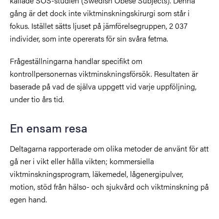
kallade SOS-studien (Swedish Obese Subjects). Denna
gång är det dock inte viktminskningskirurgi som står i
fokus. Istället sätts ljuset på jämförelsegruppen, 2 037
individer, som inte opererats för sin svåra fetma.
Frågeställningarna handlar specifikt om
kontrollpersonernas viktminskningsförsök. Resultaten är
baserade på vad de själva uppgett vid varje uppföljning,
under tio års tid.
En ensam resa
Deltagarna rapporterade om olika metoder de använt för att
gå ner i vikt eller hålla vikten; kommersiella
viktminskningsprogram, läkemedel, lågenergipulver,
motion, stöd från hälso- och sjukvård och viktminskning på
egen hand.