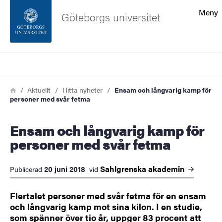
Sökfunktionen
Meny
Göteborgs universitet
Sidfoten
Sök
Kontakta universitetet
Länkstig
Hem
Aktuellt
Hitta nyheter
Ensam och långvarig kamp för
personer med svår fetma
Om webbplatsen
Ensam och långvarig kamp för
personer med svår fetma
Sahlgrenska
akademin
20 juni 2018
Publicerad
vid
Flertalet personer med svår fetma för en ensam
och långvarig kamp mot sina kilon. I en studie,
som spänner över tio år, uppger 83 procent att