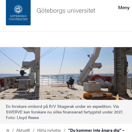
Sökfunktionen
Meny
Göteborgs universitet
Sidfoten
Sök
Kontakta universitetet
Bild
Om webbplatsen
En forskare ombord på R/V Skagerak under en expedition. Via
SWERVE kan forskare nu söka finansierad fartygstid under 2027.
Foto: Lloyd Reese
Länkstig
Hem
Aktuellt
Hitta nyheter
”Du kommer inte ångra dig” –