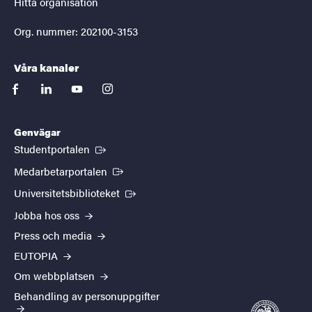
Hitta organisation
Org. nummer: 202100-3153
Våra kanaler
facebook
linkedin
youtube
instagram
Genvägar
(Extern länk)
Studentportalen
(Extern länk)
Medarbetarportalen
(Extern länk)
Universitetsbiblioteket
Jobba hos oss
Press och media
EUTOPIA
Om webbplatsen
Behandling av personuppgifter