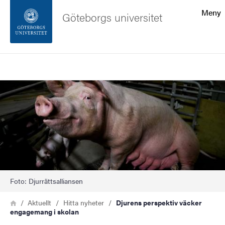
Sökfunktionen
Meny
Göteborgs universitet
Sidfoten
Sök
Kontakta universitetet
Bild
Om webbplatsen
Foto: Djurrättsalliansen
Länkstig
Hem
Aktuellt
Hitta nyheter
Djurens perspektiv väcker
engagemang i skolan