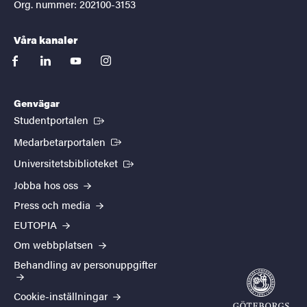
Org. nummer: 202100-3153
Våra kanaler
facebook
linkedin
youtube
instagram
Genvägar
(Extern länk)
Studentportalen
(Extern länk)
Medarbetarportalen
(Extern länk)
Universitetsbiblioteket
Jobba hos oss
Press och media
EUTOPIA
Om webbplatsen
Behandling av personuppgifter
Cookie-inställningar