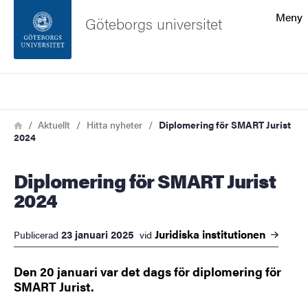
Sökfunktionen
Meny
Göteborgs universitet
Sidfoten
Sök
Kontakta universitetet
Länkstig
Hem
Aktuellt
Hitta nyheter
Diplomering för SMART Jurist
2024
Om webbplatsen
Diplomering för SMART Jurist
2024
Juridiska
institutionen
23 januari 2025
Publicerad
vid
Den 20 januari var det dags för diplomering för
SMART Jurist.