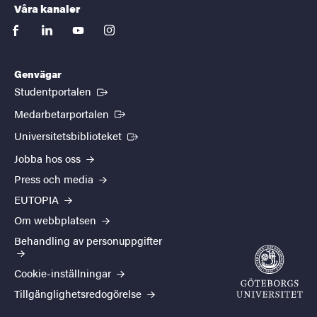
Våra kanaler
facebook
linkedin
youtube
instagram
Genvägar
(Extern länk)
Studentportalen
(Extern länk)
Medarbetarportalen
(Extern länk)
Universitetsbiblioteket
Jobba hos oss
Press och media
EUTOPIA
Om webbplatsen
Behandling av personuppgifter
Cookie-inställningar
Tillgänglighetsredogörelse