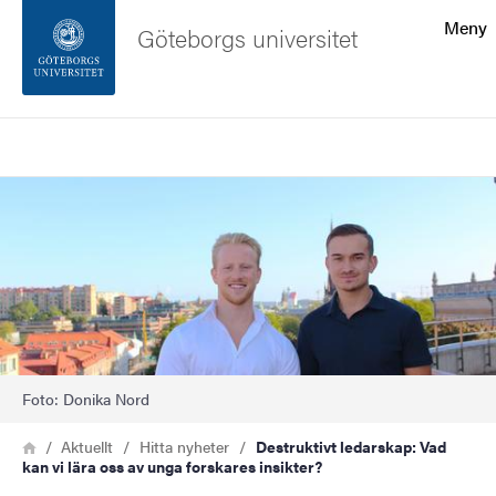
Sökfunktionen
Meny
Göteborgs universitet
Sidfoten
Sök
Kontakta universitetet
Bild
Om webbplatsen
Foto: Donika Nord
Länkstig
Hem
Aktuellt
Hitta nyheter
Destruktivt ledarskap: Vad
kan vi lära oss av unga forskares insikter?