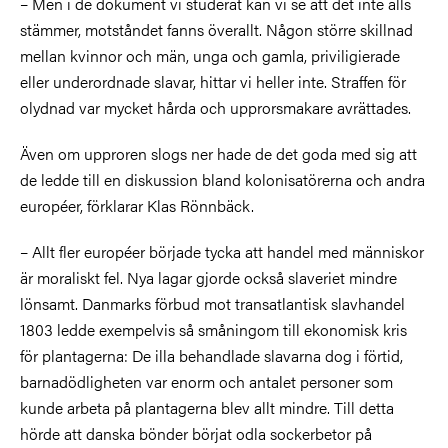
– Men i de dokument vi studerat kan vi se att det inte alls
stämmer, motståndet fanns överallt. Någon större skillnad
mellan kvinnor och män, unga och gamla, priviligierade
eller underordnade slavar, hittar vi heller inte. Straffen för
olydnad var mycket hårda och upprorsmakare avrättades.
Även om upproren slogs ner hade de det goda med sig att
de ledde till en diskussion bland kolonisatörerna och andra
européer, förklarar Klas Rönnbäck.
– Allt fler européer började tycka att handel med människor
är moraliskt fel. Nya lagar gjorde också slaveriet mindre
lönsamt. Danmarks förbud mot transatlantisk slavhandel
1803 ledde exempelvis så småningom till ekonomisk kris
för plantagerna: De illa behandlade slavarna dog i förtid,
barnadödligheten var enorm och antalet personer som
kunde arbeta på plantagerna blev allt mindre. Till detta
hörde att danska bönder börjat odla sockerbetor på