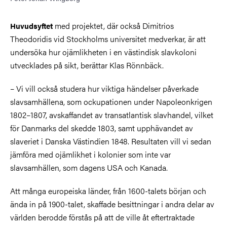
med projektet, där också Dimitrios
Huvudsyftet
Theodoridis vid Stockholms universitet medverkar, är att
undersöka hur ojämlikheten i en västindisk slavkoloni
utvecklades på sikt, berättar Klas Rönnbäck.
– Vi vill också studera hur viktiga händelser påverkade
slavsamhällena, som ockupationen under Napoleonkrigen
1802–1807, avskaffandet av transatlantisk slavhandel, vilket
för Danmarks del skedde 1803, samt upphävandet av
slaveriet i Danska Västindien 1848. Resultaten vill vi sedan
jämföra med ojämlikhet i kolonier som inte var
slavsamhällen, som dagens USA och Kanada.
Att många europeiska länder, från 1600-talets början och
ända in på 1900-talet, skaffade besittningar i andra delar av
världen berodde förstås på att de ville åt eftertraktade