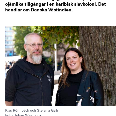
ojämlika tillgångar i en karibisk slavkoloni. Det
handlar om Danska Västindien.
Bild
Klas Rönnbäck och Stefania Galli
Foto: Johan Wingborg