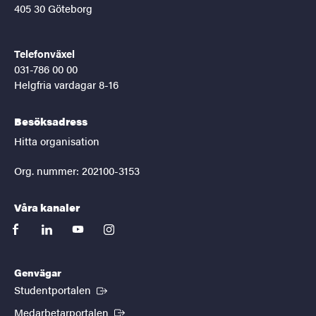
405 30 Göteborg
Telefonväxel
031-786 00 00
Helgfria vardagar 8-16
Besöksadress
Hitta organisation
Org. nummer: 202100-3153
Våra kanaler
facebook
linkedin
youtube
instagram
Genvägar
(Extern länk)
Studentportalen
(Extern länk)
Medarbetarportalen