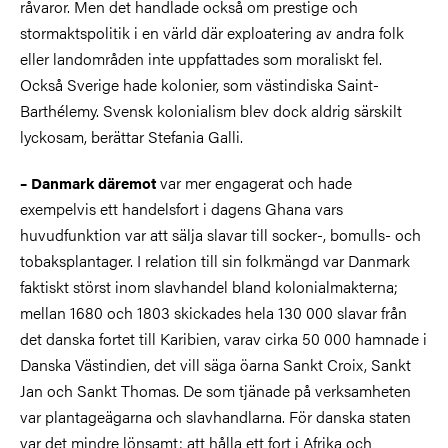
råvaror. Men det handlade också om prestige och
stormaktspolitik i en värld där exploatering av andra folk
eller landområden inte uppfattades som moraliskt fel.
Också Sverige hade kolonier, som västindiska Saint-
Barthélemy. Svensk kolonialism blev dock aldrig särskilt
lyckosam, berättar Stefania Galli.
var mer engagerat och hade
– Danmark däremot
exempelvis ett handelsfort i dagens Ghana vars
huvudfunktion var att sälja slavar till socker-, bomulls- och
tobaksplantager. I relation till sin folkmängd var Danmark
faktiskt störst inom slavhandel bland kolonialmakterna;
mellan 1680 och 1803 skickades hela 130 000 slavar från
det danska fortet till Karibien, varav cirka 50 000 hamnade i
Danska Västindien, det vill säga öarna Sankt Croix, Sankt
Jan och Sankt Thomas. De som tjänade på verksamheten
var plantageägarna och slavhandlarna. För danska staten
var det mindre lönsamt; att hålla ett fort i Afrika och