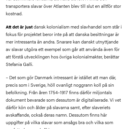
transportera slavar över Atlanten blev till slut en alltför stor
kostnad.
dansk kolonialism med slavhandel som står i
Att det är just
fokus för projektet beror inte på att danska besittningar är
mer intressanta än andra. Snarare kan danskt utnyttjande
av slavar utgöra ett exempel som går att använda även för
att förstå utvecklingen hos övriga kolonialmakter, berättar
Stefania Galli.
– Det som gör Danmark intressant är istället att man där,
precis som i Sverige, höll ovanligt noggrann koll på sin
befolkning. Från åren 1754–1917 finns därför miljontals
dokument bevarade som dessutom är digitaliserade. Vi vet
därför kön och ålder på slavarna samt, efter slaveriets
avskaffande, också deras namn. Dessutom finns här
uppgifter på vilka slavar som ansågs bra och vilka som