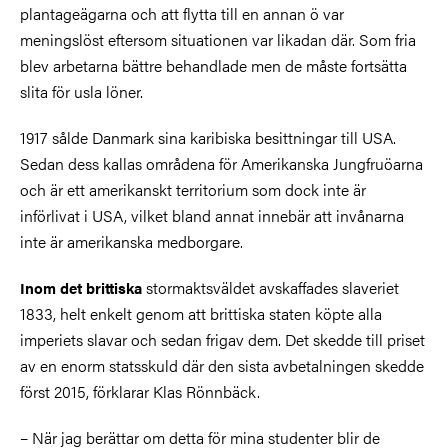
plantageägarna och att flytta till en annan ö var
meningslöst eftersom situationen var likadan där. Som fria
blev arbetarna bättre behandlade men de måste fortsätta
slita för usla löner.
1917 sålde Danmark sina karibiska besittningar till USA.
Sedan dess kallas områdena för Amerikanska Jungfruöarna
och är ett amerikanskt territorium som dock inte är
införlivat i USA, vilket bland annat innebär att invånarna
inte är amerikanska medborgare.
stormaktsväldet avskaffades slaveriet
Inom det brittiska
1833, helt enkelt genom att brittiska staten köpte alla
imperiets slavar och sedan frigav dem. Det skedde till priset
av en enorm statsskuld där den sista avbetalningen skedde
först 2015, förklarar Klas Rönnbäck.
– När jag berättar om detta för mina studenter blir de