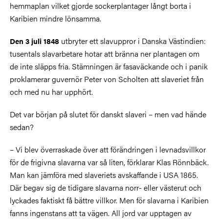
hemmaplan vilket gjorde sockerplantager långt borta i
Karibien mindre lönsamma.
utbryter ett slavuppror i Danska Västindien:
Den 3 juli 1848
tusentals slavarbetare hotar att bränna ner plantagen om
de inte släpps fria. Stämningen är fasaväckande och i panik
proklamerar guvernör Peter von Scholten att slaveriet från
och med nu har upphört.
Det var början på slutet för danskt slaveri – men vad hände
sedan?
– Vi blev överraskade över att förändringen i levnadsvillkor
för de frigivna slavarna var så liten, förklarar Klas Rönnbäck.
Man kan jämföra med slaveriets avskaffande i USA 1865.
Där begav sig de tidigare slavarna norr- eller västerut och
lyckades faktiskt få bättre villkor. Men för slavarna i Karibien
fanns ingenstans att ta vägen. All jord var upptagen av