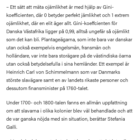
– Ett sätt att mäta ojämlikhet är med hjälp av Gini-
koefficienten, där 0 betyder perfekt jämlikhet och 1 extrem
ojämlikhet, där en elit äger allt. Gini-koeffcienten för
Danska Västafrika ligger på 0,99, alltså ungefär så ojämlikt
som det kan bli. Plantageägarna, som inte bara var danskar
utan också exempelvis engelsmän, fransmän och
holländare, var inte bara storägare på de västindiska öarna
utan också betydelsefulla i sina hemländer. Ett exempel är
Heinrich Carl von Schimmelmann som var Danmarks
störste slavägare samt en av landets rikaste personer och
dessutom finansminister på 1760-talet.
Under 1700- och 1800-talen fanns en allmän uppfattning
om att slavarna i olika kolonier blev väl behandlade och att
de var ganska nöjda med sin situation, berättar Stefania
Galli.