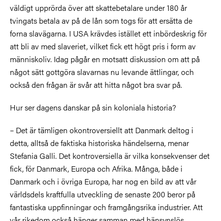
väldigt upprörda över att skattebetalare under 180 år
tvingats betala av på de lån som togs för att ersätta de
forna slavägarna. I USA krävdes istället ett inbördeskrig för
att bli av med slaveriet, vilket fick ett högt pris i form av
människoliv. Idag pågår en motsatt diskussion om att på
något sätt gottgöra slavarnas nu levande ättlingar, och
också den frågan är svår att hitta något bra svar på.
Hur ser dagens danskar på sin koloniala historia?
– Det är tämligen okontroversiellt att
Danmark deltog i
detta, alltså de faktiska historiska händelserna, menar
Stefania Galli. Det kontroversiella är vilka konsekvenser det
fick, för Danmark, Europa och Afrika. Många, både i
Danmark och i övriga Europa, har nog en bild av att vår
världsdels kraftfulla utveckling de senaste 200 beror på
fantastiska uppfinningar och framgångsrika industrier. Att
vår rikedom också hänger samman med hänsynslös