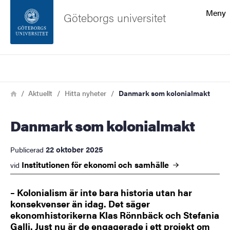
Sökfunktionen
Meny
Göteborgs universitet
Sidfoten
Sök
Kontakta universitetet
Länkstig
Hem
Aktuellt
Hitta nyheter
Danmark som kolonialmakt
Om webbplatsen
Danmark som kolonialmakt
22 oktober 2025
Publicerad
Institutionen för ekonomi och
samhälle
vid
– Kolonialism är inte bara historia utan har
konsekvenser än idag. Det säger
ekonomhistorikerna Klas Rönnbäck och Stefania
Galli. Just nu är de engagerade i ett projekt om